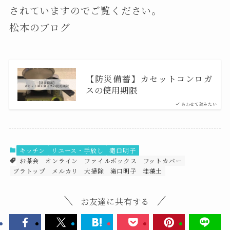
されていますのでご覧ください。
松本のブログ
【防災備蓄】カセットコンロガ
スの使用期限
あわせて読みたい
キッチン
リユース・手放し
滝口明子
お茶会
オンライン
ファイルボックス
フットカバー
ブラトップ
メルカリ
大掃除
滝口明子
珪藻土
お友達に共有する