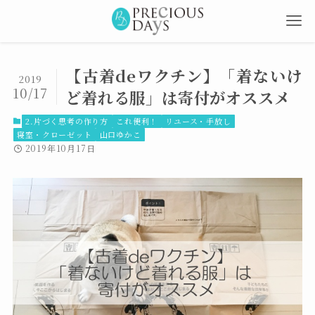
【古着deワクチン】「着ないけ
2019
10/17
ど着れる服」は寄付がオススメ
2.片づく思考の作り方
これ便利！
リユース・手放し
寝室・クローゼット
山口ゆかこ
2019年10月17日