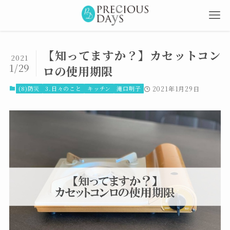
【知ってますか？】カセットコン
2021
1/29
ロの使用期限
(8)防災
3.日々のこと
キッチン
滝口明子
2021年1月29日