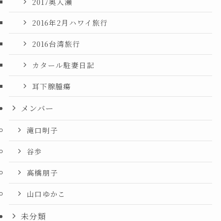
2017奥入瀬
2016年2月ハワイ旅行
2016台湾旅行
カタール駐妻日記
耳下腺腫瘍
メンバー
滝口明子
谷歩
高橋朋子
山口ゆかこ
未分類