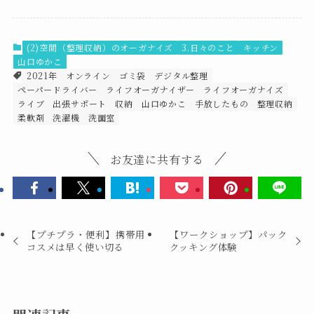
(2)空間（整理収納）のオーガナイズ
3.日々のこと
キッチン
山口ゆかこ
2021年
オンライン
ゴミ袋
デジタル整理
ペーパードライバー
ライフオーガナイザー
ライフオーガナイズ
ライブ
出張サポート
収納
山口ゆかこ
手放したもの
整理収納
柔軟剤
洗濯機
洗面室
お友達に共有する
【プチプラ・便利】携帯用
【ワークショップ】パック
コスメは早く使い切る
クッキング体験