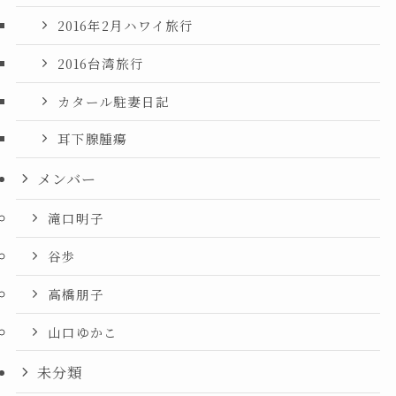
2016年2月ハワイ旅行
2016台湾旅行
カタール駐妻日記
耳下腺腫瘍
メンバー
滝口明子
谷歩
高橋朋子
山口ゆかこ
未分類