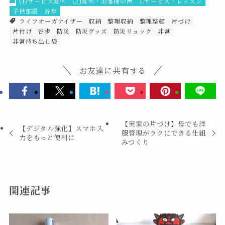
(1)サービス実例
(2)実例・お客様の声
1.サービス・レッスン
子供部屋
谷歩
ライフオーガナイザー
収納
整理収納
整理整頓
片づけ
片付け
谷歩
防災
防災グッズ
防災リュック
非常
非常持ち出し袋
お友達に共有する
【実家の片づけ】母でも洋
【デジタル強化】スマホ入
服管理がラクにできる仕組
力をもっと便利に
みつくり
関連記事