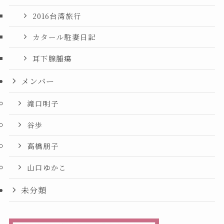
2016台湾旅行
カタール駐妻日記
耳下腺腫瘍
メンバー
滝口明子
谷歩
高橋朋子
山口ゆかこ
未分類