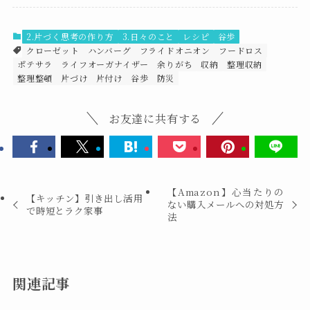
2.片づく思考の作り方
3.日々のこと
レシピ
谷歩
クローゼット
ハンバーグ
フライドオニオン
フードロス
ポテサラ
ライフオーガナイザー
余りがち
収納
整理収納
整理整頓
片づけ
片付け
谷歩
防災
お友達に共有する
【Amazon】心当たりの
【キッチン】引き出し活用
ない購入メールへの対処方
で時短とラク家事
法
関連記事