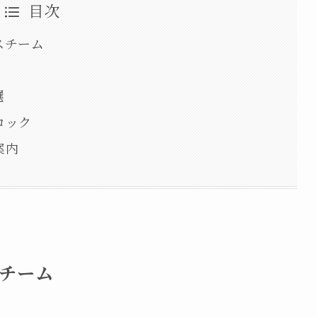
目次
スチーム
選
ロック
案内
チーム