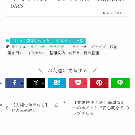
DAYS
あわせて読みたい
2.片づく思考の作り方
山口ゆかこ
玄関
サンダル
ライフオーガナイザー
ライフオーガナイズ
収納
履き倒す
山口ゆかこ
整理収納
衣替え
靴の整理
お友達に共有する
【非常持出し袋】簡単な3
【夫婦で無理なく】一石二
つのポイントで安心度をア
鳥の早朝散歩
ップさせる