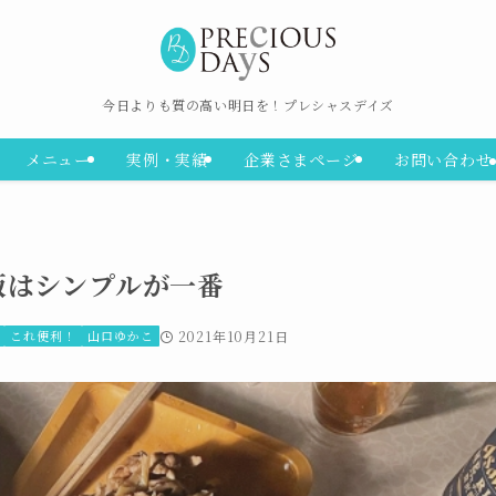
今日よりも質の高い明日を！プレシャスデイズ
メニュー
実例・実績
企業さまページ
お問い合わせ
飯はシンプルが一番
これ便利！
山口ゆかこ
2021年10月21日