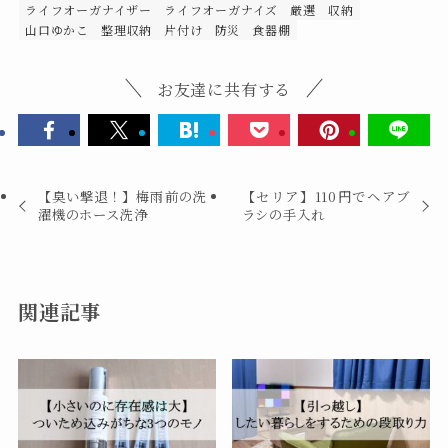
ライフオーガナイザー
ライフオーガナイズ
厳選
収納
山口ゆかこ
整理収納
片付け
防災
食器棚
お友達に共有する
【臭い撃退！】梅雨前の洗
【セリア】110円でヘアブ
濯機のホース洗浄
ラシの手入れ
関連記事