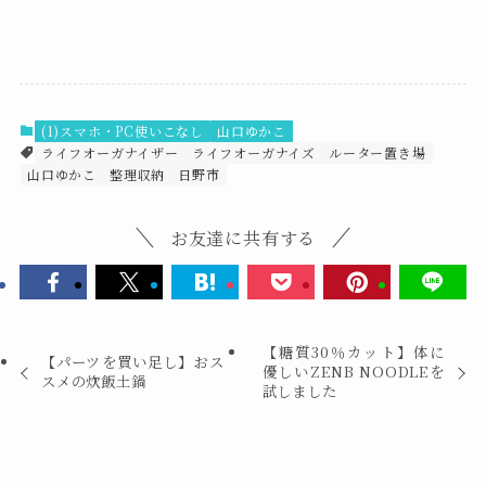
(1)スマホ・PC使いこなし
山口ゆかこ
ライフオーガナイザー
ライフオーガナイズ
ルーター置き場
山口ゆかこ
整理収納
日野市
お友達に共有する
【糖質30％カット】体に
【パーツを買い足し】おス
優しいZENB NOODLEを
スメの炊飯土鍋
試しました