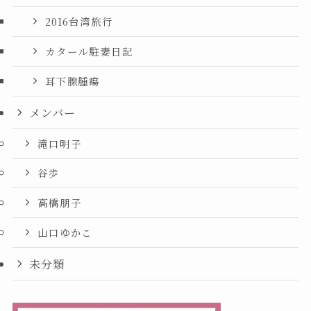
2016台湾旅行
カタール駐妻日記
耳下腺腫瘍
メンバー
滝口明子
谷歩
高橋朋子
山口ゆかこ
未分類