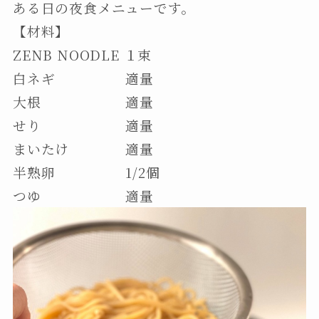
ある日の夜食メニューです。
【材料】
ZENB NOODLE １束
白ネギ 適量
大根 適量
せり 適量
まいたけ 適量
半熟卵 1/2個
つゆ 適量