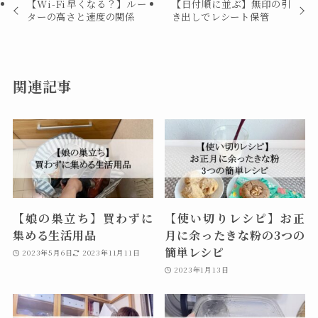
【Wi-Fi早くなる？】ルー
【日付順に並ぶ】無印の引
ターの高さと速度の関係
き出しでレシート保管
関連記事
【娘の巣立ち】買わずに
【使い切りレシピ】お正
集める生活用品
月に余ったきな粉の3つの
簡単レシピ
2023年5月6日
2023年11月11日
2023年1月13日