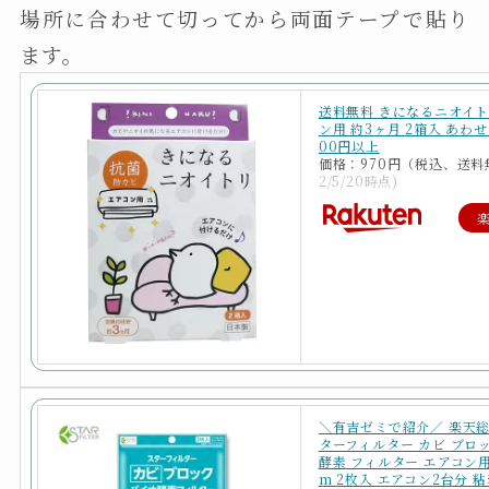
場所に合わせて切ってから両面テープで貼り
ます。
送料無料 きになるニオイト
ン用 約3ヶ月 2箱入 あわ
00円以上
価格：970円（税込、送料
2/5/20時点)
＼有吉ゼミで紹介／ 楽天総
ターフィルター カビ ブロ
酵素 フィルター エアコン用 
m 2枚入 エアコン2台分 