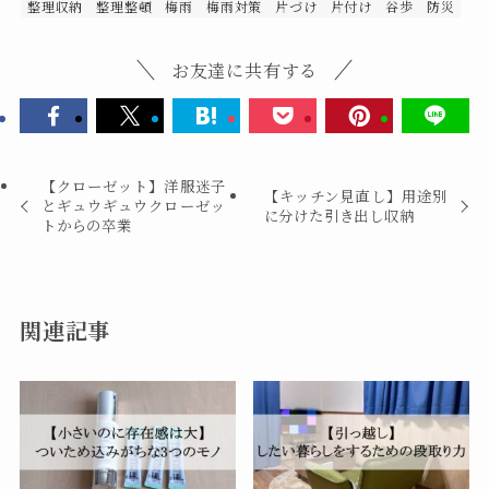
整理収納
整理整頓
梅雨
梅雨対策
片づけ
片付け
谷歩
防災
お友達に共有する
【クローゼット】洋服迷子
【キッチン見直し】用途別
とギュウギュウクローゼッ
に分けた引き出し収納
トからの卒業
関連記事