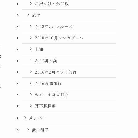
お出かけ・外ご飯
旅行
2018年5月クルーズ
2018年10月シンガポール
た
上海
学
2017奥入瀬
い
2016年2月ハワイ旅行
2016台湾旅行
べ
カタール駐妻日記
耳下腺腫瘍
メンバー
滝口明子