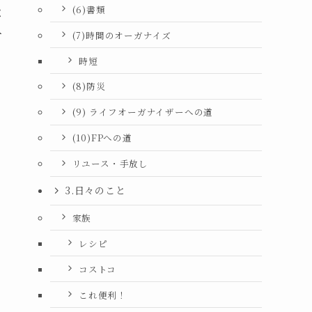
な
(6)書類
一
(7)時間のオーガナイズ
時短
(8)防災
(9) ライフオーガナイザーへの道
(10)FPへの道
リユース・手放し
3.日々のこと
家族
レシピ
コストコ
これ便利！