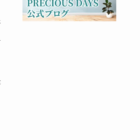
べ
す
。
食