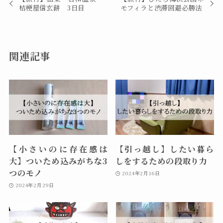
桔梗屋信玄餅 3日目
モフィラと渋滞回避必勝法
関連記事
【小さいのに存在感は
【引っ越し】したい暮ら
大】ついため込みがちな3
しをするための段取り力
つのモノ
2024年2月16日
2024年2月29日