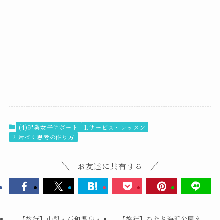
(4)起業女子サポート
1.サービス・レッスン
2.片づく思考の作り方
お友達に共有する
【旅行】山梨・石和温泉・
【旅行】ひたち海浜公園ネ