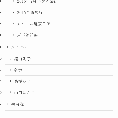
2016年2月ハワイ旅行
2016台湾旅行
カタール駐妻日記
耳下腺腫瘍
メンバー
滝口明子
谷歩
高橋朋子
山口ゆかこ
未分類