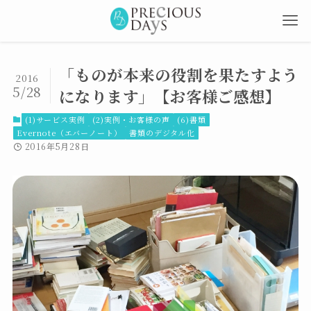
「ものが本来の役割を果たすよう
2016
5/28
になります」【お客様ご感想】
(1)サービス実例
(2)実例・お客様の声
(6)書類
Evernote（エバーノート）
書類のデジタル化
2016年5月28日