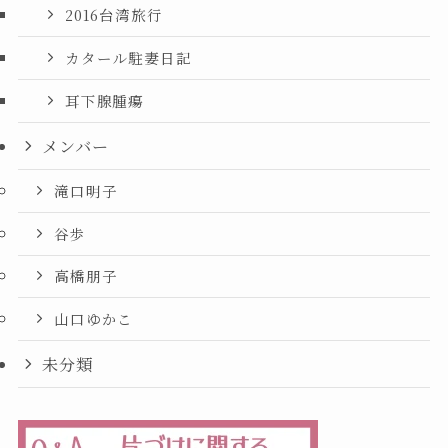
2016台湾旅行
カタール駐妻日記
耳下腺腫瘍
メンバー
滝口明子
谷歩
高橋朋子
山口ゆかこ
未分類