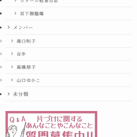
カタール駐妻日記
耳下腺腫瘍
メンバー
滝口明子
谷歩
高橋朋子
山口ゆかこ
未分類