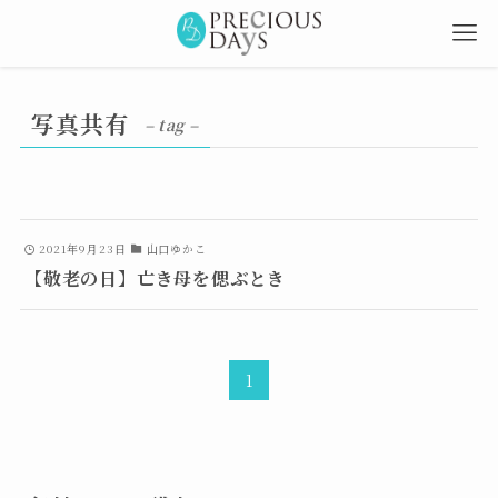
写真共有
– tag –
2021年9月23日
山口ゆかこ
【敬老の日】亡き母を偲ぶとき
1