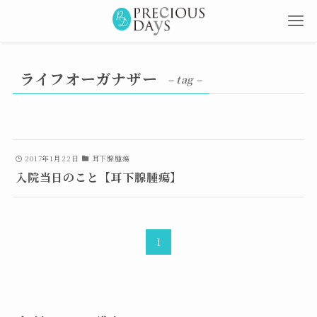
ライフオーガナザー
– tag –
2017年1月22日
耳下腺腫瘍
入院当日のこと【耳下腺腫瘍】
1